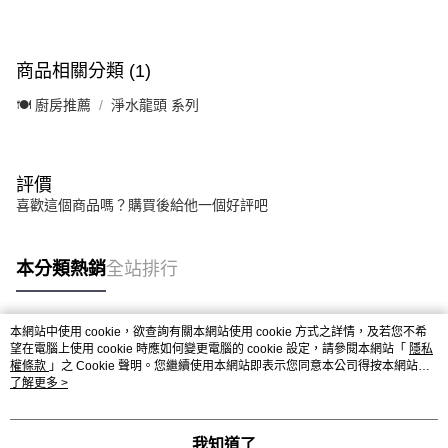
商品相關分類 (1)
🍽️ 廚房推薦
淨水龍頭 系列
評價
喜歡這個商品嗎？購買後給他一個好評吧
本分類熱銷
全站排行
本網站中使用 cookie，欲查詢有關本網站使用 cookie 方式之詳情，及若您不希
熱門標籤
望在電腦上使用 cookie 時應如何變更電腦的 cookie 設定，請參閱本網站「
隱私
權條款
」之 Cookie 聲明。您繼續使用本網站即表示您同意本公司得按本網站使
用條款之 Cookie 聲明使用 cookie。
了解更多 >
我知道了