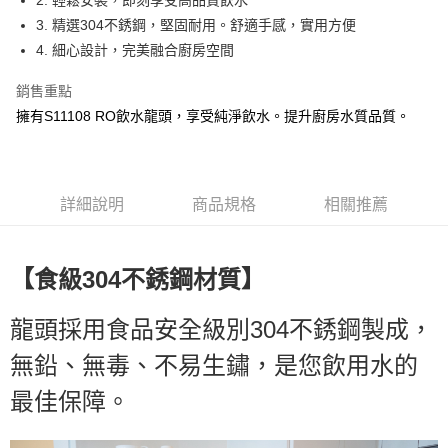
2. 輕鬆安裝，即刻享受高品質飲水
每筆NT$47
3. 精選304不銹鋼，堅固耐用。舒適手感，實用方便
付款後7-11取貨
4. 細心設計，完美融合廚房空間
每筆NT$53
銷售重點
7-11取貨(快速到店)
擁有S11108 RO飲水龍頭，享受純淨飲水。提升廚房水質品質。
每筆NT$85
宅配
每筆NT$180，滿NT$3,000(含以上)免運費
詳細說明
商品規格
相關推薦
貨到付款
每筆NT$100，滿NT$3,000(含以上)免運費
【
】
食級304不銹鋼材質
龍頭採用食品安全級別304不銹鋼製成，
無鉛、無毒、不易生鏽，是您飲用水的
最佳保障。