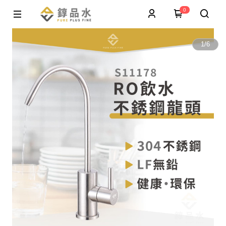
0
1
/
6