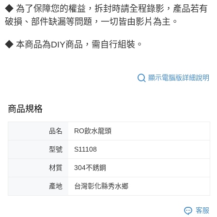
◆ 為了保障您的權益，拆封時請全程錄影，產品若有
破損、部件缺漏等問題，一切皆由影片為主。
◆ 本商品為DIY商品，需自行組裝。
顯示電腦版詳細說明
商品規格
品名
RO飲水龍頭
型號
S11108
材質
304不銹鋼
產地
台灣彰化縣秀水鄉
客服