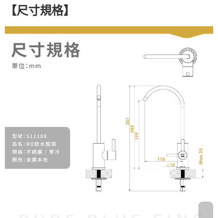
【
尺寸規格
】