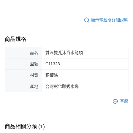
顯示電腦版詳細說明
商品規格
品名
雙溫雙孔沐浴水龍頭
型號
C11323
材質
銅鍍鉻
產地
台灣彰化縣秀水鄉
客服
商品相關分類 (1)