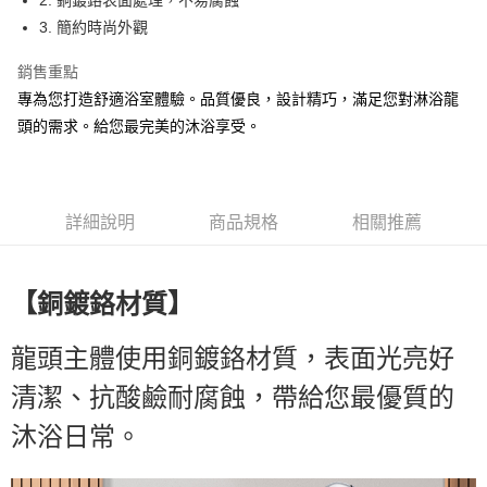
2. 銅鍍鉻表面處理，不易腐蝕
每筆NT$47
3. 簡約時尚外觀
付款後7-11取貨
銷售重點
每筆NT$53
專為您打造舒適浴室體驗。品質優良，設計精巧，滿足您對淋浴龍
7-11取貨(快速到店)
頭的需求。給您最完美的沐浴享受。
每筆NT$85
宅配
每筆NT$180，滿NT$3,000(含以上)免運費
詳細說明
商品規格
相關推薦
貨到付款
每筆NT$100，滿NT$3,000(含以上)免運費
【
】
銅鍍鉻材質
龍頭主體使用銅鍍鉻材質，表面光亮好
清潔、抗酸鹼耐腐蝕，帶給您最優質的
沐浴日常。