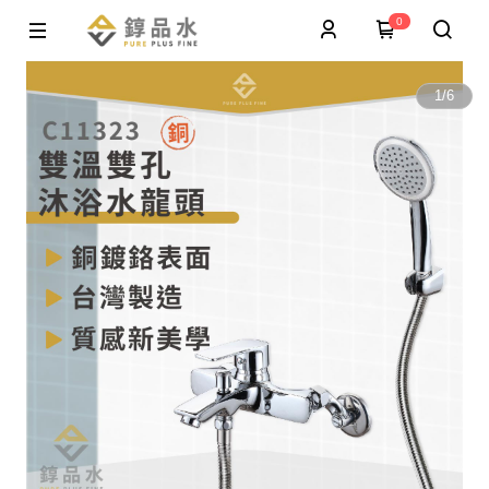
0
1
/
6