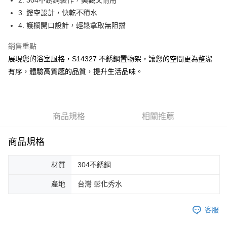
2. 304不銹鋼製作，美觀又耐用
每筆NT$47
3. 鏤空設計，快乾不積水
付款後7-11取貨
4. 護欄開口設計，輕鬆拿取無阻擋
每筆NT$53
銷售重點
7-11取貨(快速到店)
展現您的浴室風格，S14327 不銹鋼置物架，讓您的空間更為整潔
每筆NT$85
有序，體驗高質感的品質，提升生活品味。
宅配
每筆NT$180，滿NT$3,000(含以上)免運費
商品規格
相關推薦
貨到付款
每筆NT$100，滿NT$3,000(含以上)免運費
商品規格
材質
304不銹鋼
產地
台灣 彰化秀水
客服