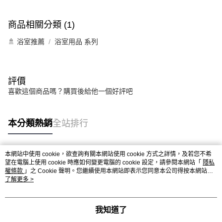
商品相關分類 (1)
🚿 浴室推薦
浴室用品 系列
評價
喜歡這個商品嗎？購買後給他一個好評吧
本分類熱銷
全站排行
本網站中使用 cookie，欲查詢有關本網站使用 cookie 方式之詳情，及若您不希
熱門標籤
望在電腦上使用 cookie 時應如何變更電腦的 cookie 設定，請參閱本網站「
隱私
權條款
」之 Cookie 聲明。您繼續使用本網站即表示您同意本公司得按本網站使
用條款之 Cookie 聲明使用 cookie。
了解更多 >
我知道了