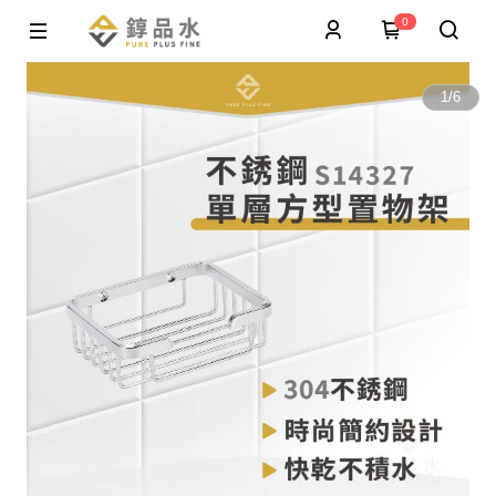
0
1
/
6