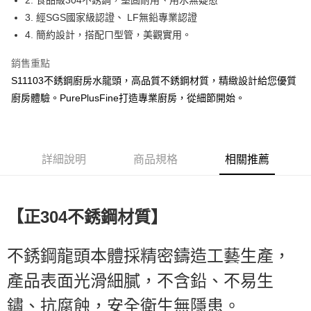
2. 食品級304不銹鋼，堅固耐用、用水無疑愈
每筆NT$47
3. 經SGS國家級認證、 LF無鉛專業認證
付款後7-11取貨
4. 簡約設計，搭配ㄇ型管，美觀實用。
每筆NT$53
銷售重點
7-11取貨(快速到店)
S11103不銹鋼廚房水龍頭，高品質不銹鋼材質，精緻設計給您優質
每筆NT$85
廚房體驗。PurePlusFine打造專業廚房，從細節開始。
宅配
每筆NT$180，滿NT$3,000(含以上)免運費
詳細說明
商品規格
相關推薦
貨到付款
每筆NT$100，滿NT$3,000(含以上)免運費
【
正304不銹鋼材質】
不銹鋼龍頭本體採精密鑄造工藝生產，
產品表面光滑細膩，不含鉛、不易生
鏽、抗腐蝕，安全衛生無隱患。