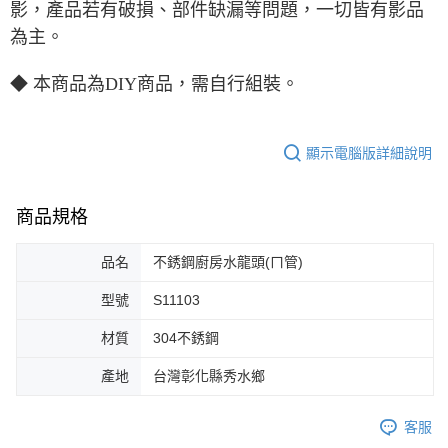
影，產品若有破損、部件缺漏等問題，一切皆有影品
為主。
◆ 本商品為DIY商品，需自行組裝。
顯示電腦版詳細說明
商品規格
品名
不銹鋼廚房水龍頭(ㄇ管)
型號
S11103
材質
304不銹鋼
產地
台灣彰化縣秀水鄉
客服