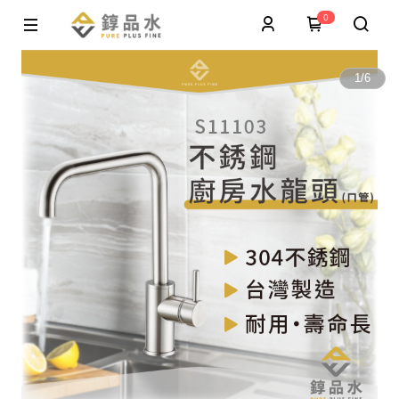
0
1
/
6