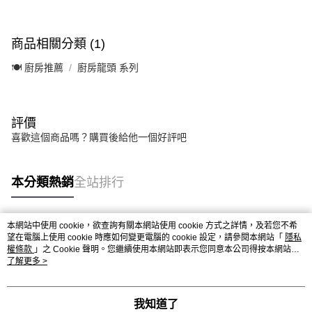
商品相關分類 (1)
🍽️ 廚房推薦
廚房龍頭 系列
評價
喜歡這個商品嗎？購買後給他一個好評吧
本分類熱銷
全站排行
本網站中使用 cookie，欲查詢有關本網站使用 cookie 方式之詳情，及若您不希
熱門標籤
望在電腦上使用 cookie 時應如何變更電腦的 cookie 設定，請參閱本網站「
隱私
權條款
」之 Cookie 聲明。您繼續使用本網站即表示您同意本公司得按本網站使
用條款之 Cookie 聲明使用 cookie。
了解更多 >
我知道了