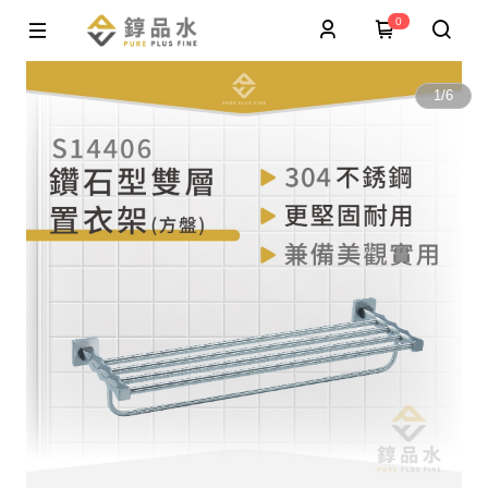
0
1
/
6