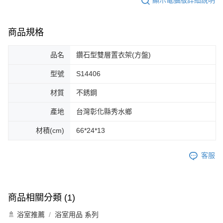
顯示電腦版詳細說明
商品規格
品名
鑽石型雙層置衣架(方盤)
型號
S14406
材質
不銹鋼
產地
台灣彰化縣秀水鄉
材積(cm)
66*24*13
客服
商品相關分類 (1)
🚿 浴室推薦
浴室用品 系列