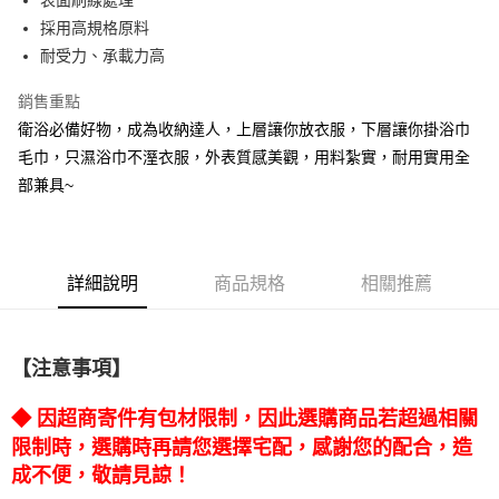
表面刷線處理
每筆NT$180，滿NT$3,000(含以上)免運費
採用高規格原料
貨到付款
耐受力、承載力高
每筆NT$100，滿NT$3,000(含以上)免運費
銷售重點
衛浴必備好物，成為收納達人，上層讓你放衣服，下層讓你掛浴巾
毛巾，只濕浴巾不溼衣服，外表質感美觀，用料紮實，耐用實用全
部兼具~
詳細說明
商品規格
相關推薦
【注意事項】
◆ 因超商寄件有包材限制，因此選購商品若超過相關
限制時，選購時再請您選擇宅配，感謝您的配合，造
成不便，敬請見諒！