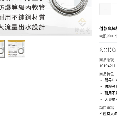
付款與運
宅配滿NT$
付款方式
商品特色
信用卡一
商品編號
10104211
貨到付款
商品特色
簡易D
運送方式
防爆等
耐用不
付款後全
大流量
每筆NT$4
銷售重點
付款後7-1
不僅有大