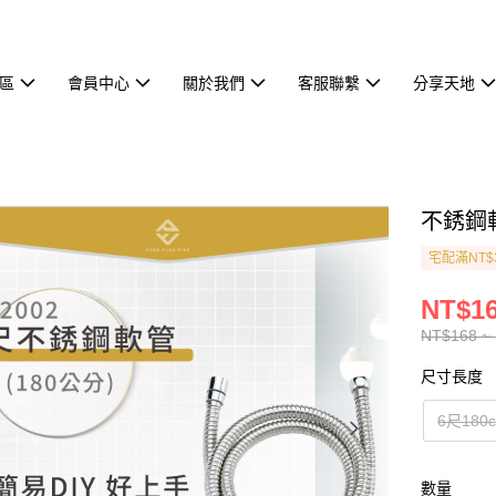
區
會員中心
關於我們
客服聯繫
分享天地
不銹鋼軟
宅配滿NT$
NT$16
NT$168 ~
尺寸長度
6尺180
數量