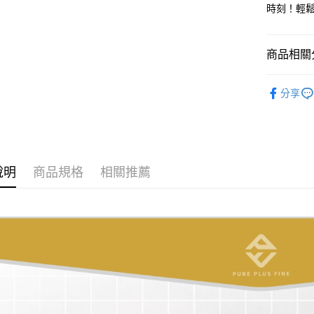
每筆NT$5
時刻！輕
7-11取貨
每筆NT$8
商品相關分
宅配
🚿 浴室推
分享
每筆NT$1
貨到付款
每筆NT$1
說明
商品規格
相關推薦