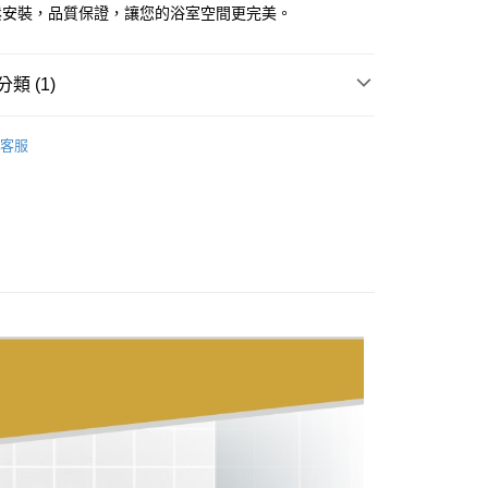
3
鬆安裝，品質保證，讓您的浴室空間更完美。
(快速到店)
5
類 (1)
薦
浴室用品 系列
客服
80，滿NT$3,000(含以上)免運費
00，滿NT$3,000(含以上)免運費