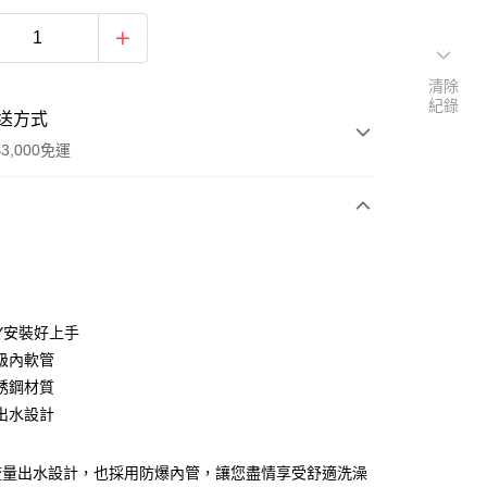
清除
紀錄
送方式
3,000免運
次付款
IY安裝好上手
級內軟管
銹鋼材質
家取貨
出水設計
7
1取貨
流量出水設計，也採用防爆內管，讓您盡情享受舒適洗澡