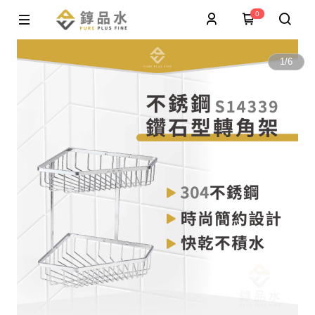
0
1
/
6