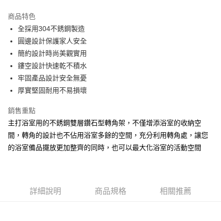
運送方式
商品特色
全採用304不銹鋼製造
付款後全家取貨
圓邊設計保護家人安全
每筆NT$47
簡約設計時尚美觀實用
付款後7-11取貨
鏤空設計快速乾不積水
每筆NT$53
牢固產品設計安全無憂
厚實堅固耐用不易損壞
7-11取貨(快速到店)
每筆NT$85
銷售重點
主打浴室用的不銹鋼雙層鑽石型轉角架，不僅增添浴室的收納空
宅配
間，轉角的設計也不佔用浴室多餘的空間，充分利用轉角處，讓您
每筆NT$180，滿NT$3,000(含以上)免運費
的浴室備品擺放更加整齊的同時，也可以最大化浴室的活動空間
貨到付款
每筆NT$100，滿NT$3,000(含以上)免運費
詳細說明
商品規格
相關推薦