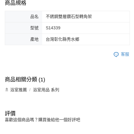
商品規格
品名
不銹鋼雙層鑽石型轉角架
型號
S14339
產地
台灣彰化縣秀水鄉
客服
商品相關分類 (1)
🚿 浴室推薦
浴室用品 系列
評價
喜歡這個商品嗎？購買後給他一個好評吧