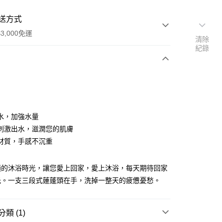
送方式
3,000免運
清除
紀錄
次付款
水，加強水量
刺激出水，滋潤您的肌膚
材質，手感不沉重
家取貨
7
適的沐浴時光，讓您愛上回家，愛上沐浴，每天期待回家
1取貨
光。一支三段式蓮蓬頭在手，洗掉一整天的疲憊憂愁。
3
(快速到店)
類 (1)