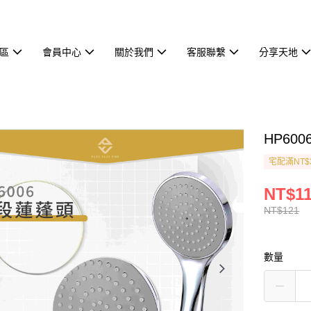
區
會員中心
關於我們
客服聯繫
分享天地
HP60
宅配滿NT$
NT$1
NT$121
數量