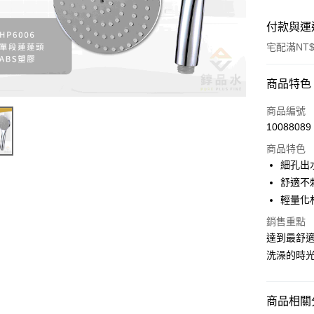
付款與運
宅配滿NT$
付款方式
商品特色
信用卡一
商品編號
10088089
貨到付款
商品特色
細孔出
運送方式
舒適不
輕量化
付款後全
銷售重點
每筆NT$4
達到最舒
付款後7-1
洗澡的時
每筆NT$5
7-11取貨
商品相關分