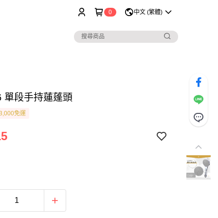
0
中文 (繁體)
06 單段手持蓮蓬頭
3,000免運
15