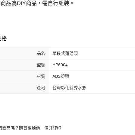
本商品為DIY商品，需自行組裝。
規格
品名
單段式蓮蓬頭
型號
HP6004
材質
ABS塑膠
產地
台灣彰化縣秀水鄉
個商品嗎？購買後給他一個好評吧