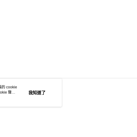
 cookie
kie 聲明
我知道了
若接到可疑電話，請洽詢165反詐騙專線