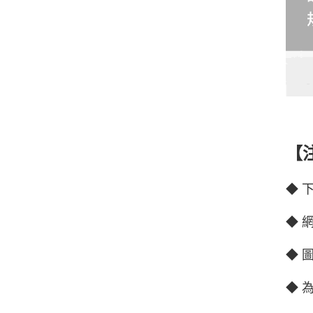
【
◆ 
◆ 
◆ 
◆ 