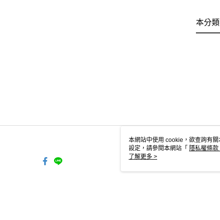
本分類
本網站中使用 cookie，欲查詢有關
設定，請參閱本網站「
隱私權條款
使用 cookie。
了解更多 >