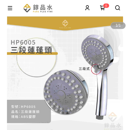
0
1
/
1